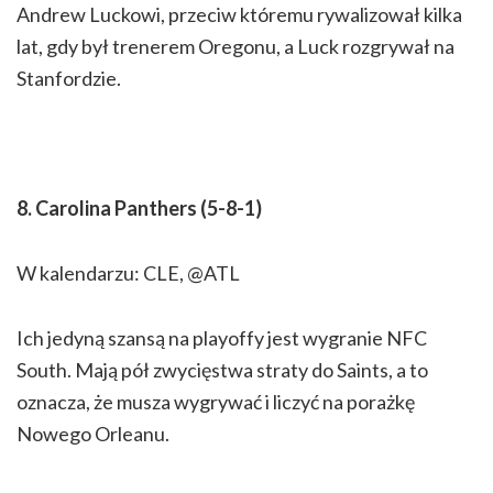
Andrew Luckowi, przeciw któremu rywalizował kilka
lat, gdy był trenerem Oregonu, a Luck rozgrywał na
Stanfordzie.
8. Carolina Panthers (5-8-1)
W kalendarzu: CLE, @ATL
Ich jedyną szansą na playoffy jest wygranie NFC
South. Mają pół zwycięstwa straty do Saints, a to
oznacza, że musza wygrywać i liczyć na porażkę
Nowego Orleanu.