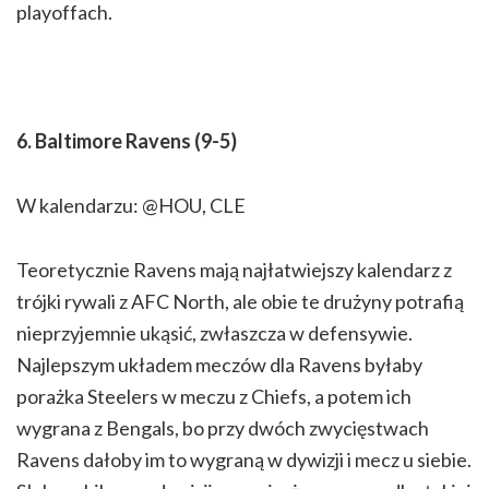
playoffach.
6. Baltimore Ravens (9-5)
W kalendarzu: @HOU, CLE
Teoretycznie Ravens mają najłatwiejszy kalendarz z
trójki rywali z AFC North, ale obie te drużyny potrafią
nieprzyjemnie ukąsić, zwłaszcza w defensywie.
Najlepszym układem meczów dla Ravens byłaby
porażka Steelers w meczu z Chiefs, a potem ich
wygrana z Bengals, bo przy dwóch zwycięstwach
Ravens dałoby im to wygraną w dywizji i mecz u siebie.