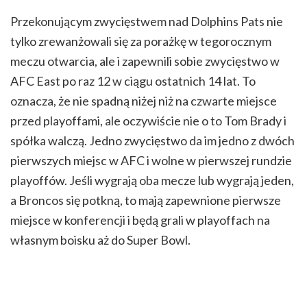
Przekonującym zwycięstwem nad Dolphins Pats nie
tylko zrewanżowali się za porażkę w tegorocznym
meczu otwarcia, ale i zapewnili sobie zwycięstwo w
AFC East po raz 12 w ciągu ostatnich 14 lat. To
oznacza, że nie spadną niżej niż na czwarte miejsce
przed playoffami, ale oczywiście nie o to Tom Brady i
spółka walczą. Jedno zwycięstwo da im jedno z dwóch
pierwszych miejsc w AFC i wolne w pierwszej rundzie
playoffów. Jeśli wygrają oba mecze lub wygrają jeden,
a Broncos się potkną, to mają zapewnione pierwsze
miejsce w konferencji i będą grali w playoffach na
własnym boisku aż do Super Bowl.