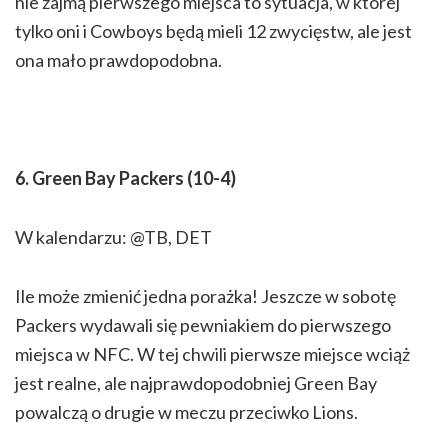
nie zajmą pierwszego miejsca to sytuacja, w której
tylko oni i Cowboys będą mieli 12 zwycięstw, ale jest
ona mało prawdopodobna.
6. Green Bay Packers (10-4)
W kalendarzu: @TB, DET
Ile może zmienić jedna porażka! Jeszcze w sobotę
Packers wydawali się pewniakiem do pierwszego
miejsca w NFC. W tej chwili pierwsze miejsce wciąż
jest realne, ale najprawdopodobniej Green Bay
powalczą o drugie w meczu przeciwko Lions.