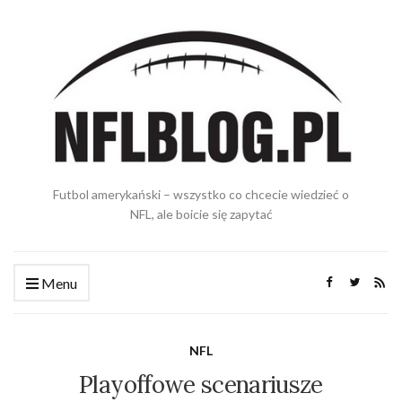
Futbol amerykański – wszystko co chcecie wiedzieć o
NFL, ale boicie się zapytać
Menu
NFL
Playoffowe scenariusze