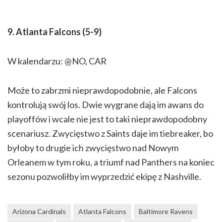
9. Atlanta Falcons (5-9)
W kalendarzu: @NO, CAR
Może to zabrzmi nieprawdopodobnie, ale Falcons
kontrolują swój los. Dwie wygrane dają im awans do
playoffów i wcale nie jest to taki nieprawdopodobny
scenariusz. Zwycięstwo z Saints daje im tiebreaker, bo
byłoby to drugie ich zwycięstwo nad Nowym
Orleanem w tym roku, a triumf nad Panthers na koniec
sezonu pozwoliłby im wyprzedzić ekipę z Nashville.
Arizona Cardinals
Atlanta Falcons
Baltimore Ravens