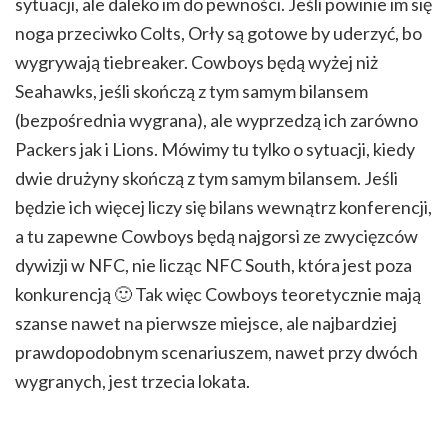
sytuacji, ale daleko im do pewności. Jeśli powinie im się
noga przeciwko Colts, Orły są gotowe by uderzyć, bo
wygrywają tiebreaker. Cowboys będą wyżej niż
Seahawks, jeśli skończą z tym samym bilansem
(bezpośrednia wygrana), ale wyprzedzą ich zarówno
Packers jak i Lions. Mówimy tu tylko o sytuacji, kiedy
dwie drużyny skończą z tym samym bilansem. Jeśli
będzie ich więcej liczy się bilans wewnątrz konferencji,
a tu zapewne Cowboys będą najgorsi ze zwycięzców
dywizji w NFC, nie licząc NFC South, która jest poza
konkurencją 🙂 Tak więc Cowboys teoretycznie mają
szanse nawet na pierwsze miejsce, ale najbardziej
prawdopodobnym scenariuszem, nawet przy dwóch
wygranych, jest trzecia lokata.