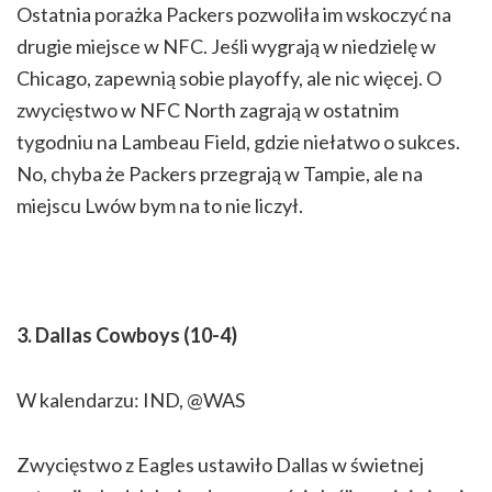
Ostatnia porażka Packers pozwoliła im wskoczyć na
drugie miejsce w NFC. Jeśli wygrają w niedzielę w
Chicago, zapewnią sobie playoffy, ale nic więcej. O
zwycięstwo w NFC North zagrają w ostatnim
tygodniu na Lambeau Field, gdzie niełatwo o sukces.
No, chyba że Packers przegrają w Tampie, ale na
miejscu Lwów bym na to nie liczył.
3. Dallas Cowboys (10-4)
W kalendarzu: IND, @WAS
Zwycięstwo z Eagles ustawiło Dallas w świetnej