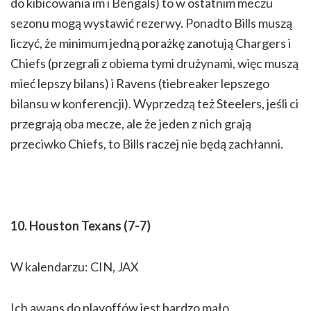
do kibicowania im i Bengals) to w ostatnim meczu
sezonu mogą wystawić rezerwy. Ponadto Bills muszą
liczyć, że minimum jedną porażkę zanotują Chargers i
Chiefs (przegrali z obiema tymi drużynami, więc muszą
mieć lepszy bilans) i Ravens (tiebreaker lepszego
bilansu w konferencji). Wyprzedzą też Steelers, jeśli ci
przegrają oba mecze, ale że jeden z nich grają
przeciwko Chiefs, to Bills raczej nie będą zachłanni.
10. Houston Texans (7-7)
W kalendarzu: CIN, JAX
Ich awans do playoffów jest bardzo mało