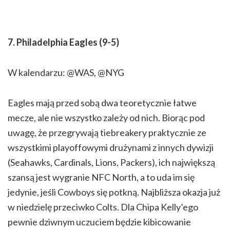
7. Philadelphia Eagles (9-5)
W kalendarzu: @WAS, @NYG
Eagles mają przed sobą dwa teoretycznie łatwe
mecze, ale nie wszystko zależy od nich. Biorąc pod
uwagę, że przegrywają tiebreakery praktycznie ze
wszystkimi playoffowymi drużynami z innych dywizji
(Seahawks, Cardinals, Lions, Packers), ich największą
szansą jest wygranie NFC North, a to uda im się
jedynie, jeśli Cowboys się potkną. Najbliższa okazja już
w niedzielę przeciwko Colts. Dla Chipa Kelly’ego
pewnie dziwnym uczuciem będzie kibicowanie