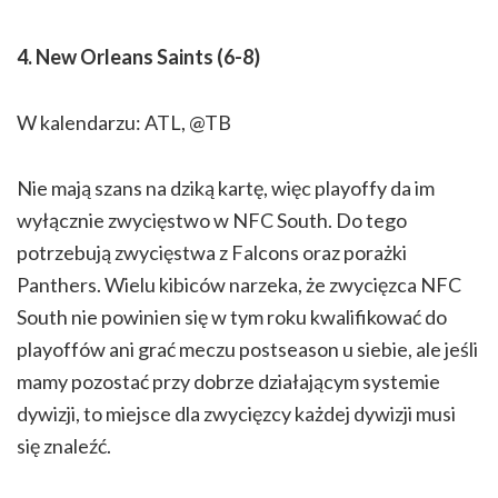
4. New Orleans Saints (6-8)
W kalendarzu: ATL, @TB
Nie mają szans na dziką kartę, więc playoffy da im
wyłącznie zwycięstwo w NFC South. Do tego
potrzebują zwycięstwa z Falcons oraz porażki
Panthers. Wielu kibiców narzeka, że zwycięzca NFC
South nie powinien się w tym roku kwalifikować do
playoffów ani grać meczu postseason u siebie, ale jeśli
mamy pozostać przy dobrze działającym systemie
dywizji, to miejsce dla zwycięzcy każdej dywizji musi
się znaleźć.