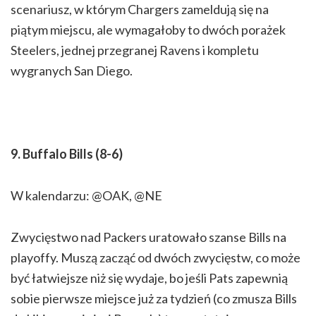
scenariusz, w którym Chargers zameldują się na
piątym miejscu, ale wymagałoby to dwóch porażek
Steelers, jednej przegranej Ravens i kompletu
wygranych San Diego.
9. Buffalo Bills (8-6)
W kalendarzu: @OAK, @NE
Zwycięstwo nad Packers uratowało szanse Bills na
playoffy. Muszą zacząć od dwóch zwycięstw, co może
być łatwiejsze niż się wydaje, bo jeśli Pats zapewnią
sobie pierwsze miejsce już za tydzień (co zmusza Bills