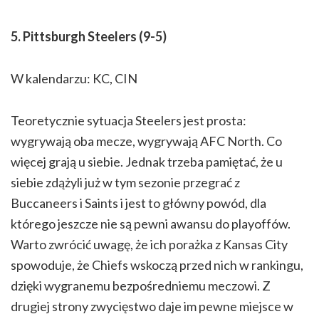
5. Pittsburgh Steelers (9-5)
W kalendarzu: KC, CIN
Teoretycznie sytuacja Steelers jest prosta:
wygrywają oba mecze, wygrywają AFC North. Co
więcej grają u siebie. Jednak trzeba pamiętać, że u
siebie zdążyli już w tym sezonie przegrać z
Buccaneers i Saints i jest to główny powód, dla
którego jeszcze nie są pewni awansu do playoffów.
Warto zwrócić uwagę, że ich porażka z Kansas City
spowoduje, że Chiefs wskoczą przed nich w rankingu,
dzięki wygranemu bezpośredniemu meczowi. Z
drugiej strony zwycięstwo daje im pewne miejsce w