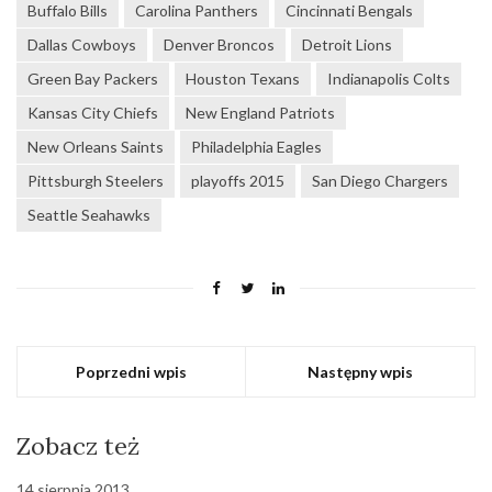
Buffalo Bills
Carolina Panthers
Cincinnati Bengals
Dallas Cowboys
Denver Broncos
Detroit Lions
Green Bay Packers
Houston Texans
Indianapolis Colts
Kansas City Chiefs
New England Patriots
New Orleans Saints
Philadelphia Eagles
Pittsburgh Steelers
playoffs 2015
San Diego Chargers
Seattle Seahawks
Poprzedni wpis
Następny wpis
Zobacz też
14 sierpnia 2013