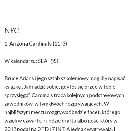
NFC
1. Arizona Cardinals (11-3)
W kalendarzu: SEA, @SF
Bruce Arians i jego sztab szkoleniowy mogliby napisać
książkę „Jak radzić sobie, gdy los się przeciw tobie
sprzysięga”. Cardinals tracą kolejnych podstawowych
zawodników, w tym dwóch rozgrywających. W
najbliższym meczu rozgrywać będzie facet, którego
wzięli w czwartej rundzie draftu albo gość, który w
2012 podał na 0 TD i 7 INT. A jednak wygrywają. I