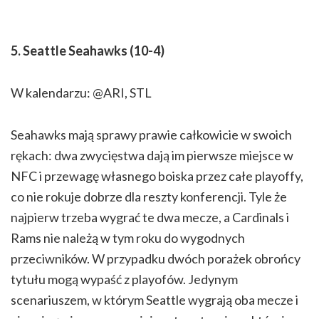
5. Seattle Seahawks (10-4)
W kalendarzu: @ARI, STL
Seahawks mają sprawy prawie całkowicie w swoich
rękach: dwa zwycięstwa dają im pierwsze miejsce w
NFC i przewagę własnego boiska przez całe playoffy,
co nie rokuje dobrze dla reszty konferencji. Tyle że
najpierw trzeba wygrać te dwa mecze, a Cardinals i
Rams nie należą w tym roku do wygodnych
przeciwników. W przypadku dwóch porażek obrońcy
tytułu mogą wypaść z playofów. Jedynym
scenariuszem, w którym Seattle wygrają oba mecze i