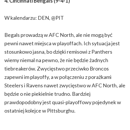
4. Cincinnati Bengals (9-4-1)
W kalendarzu: DEN, @PIT
Begals prowadzą w AFC North, ale nie mogą być
pewni nawet miejsca w playoffach. Ich sytuacja jest
stosunkowo jasna, bo dzięki remisowi z Panthers
wiemy niemal na pewno, że nie będzie żadnych
tiebreakerów. Zwycięstwo przeciwko Broncos
zapewni im playoffy, a w połączeniu z porażkami
Steelers i Ravens nawet zwycięstwo w AFC North, ale
będzie o nie piekielnie trudno. Bardziej
prawdopodobny jest quasi-playoffowy pojedynek w
ostatniej kolejce w Pittsburghu.