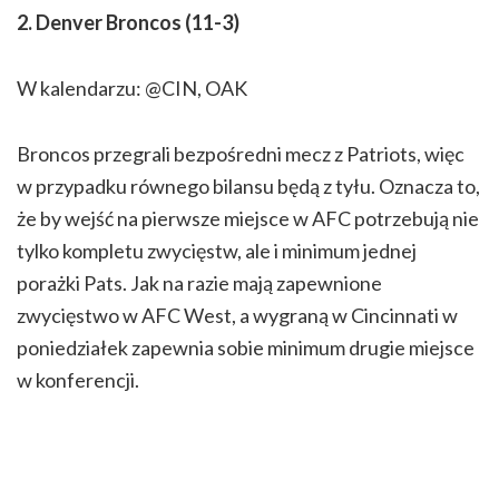
2. Denver Broncos (11-3)
W kalendarzu: @CIN, OAK
Broncos przegrali bezpośredni mecz z Patriots, więc
w przypadku równego bilansu będą z tyłu. Oznacza to,
że by wejść na pierwsze miejsce w AFC potrzebują nie
tylko kompletu zwycięstw, ale i minimum jednej
porażki Pats. Jak na razie mają zapewnione
zwycięstwo w AFC West, a wygraną w Cincinnati w
poniedziałek zapewnia sobie minimum drugie miejsce
w konferencji.