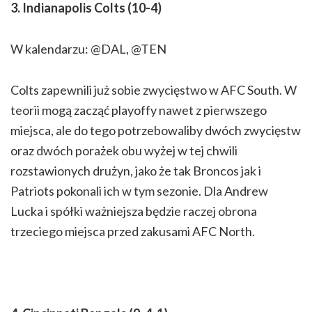
3. Indianapolis Colts (10-4)
W kalendarzu: @DAL, @TEN
Colts zapewnili już sobie zwycięstwo w AFC South. W
teorii mogą zacząć playoffy nawet z pierwszego
miejsca, ale do tego potrzebowaliby dwóch zwycięstw
oraz dwóch porażek obu wyżej w tej chwili
rozstawionych drużyn, jako że tak Broncos jak i
Patriots pokonali ich w tym sezonie. Dla Andrew
Lucka i spółki ważniejsza będzie raczej obrona
trzeciego miejsca przed zakusami AFC North.