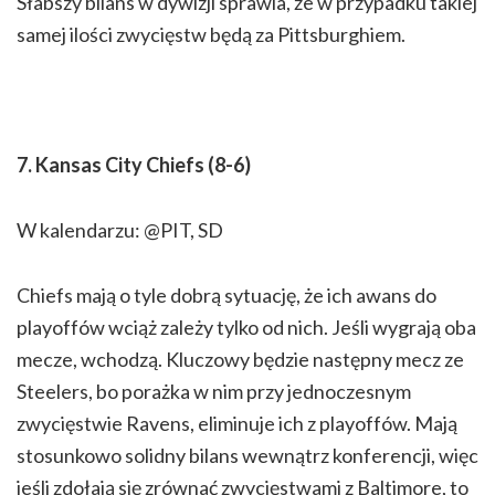
Słabszy bilans w dywizji sprawia, że w przypadku takiej
samej ilości zwycięstw będą za Pittsburghiem.
7. Kansas City Chiefs (8-6)
W kalendarzu: @PIT, SD
Chiefs mają o tyle dobrą sytuację, że ich awans do
playoffów wciąż zależy tylko od nich. Jeśli wygrają oba
mecze, wchodzą. Kluczowy będzie następny mecz ze
Steelers, bo porażka w nim przy jednoczesnym
zwycięstwie Ravens, eliminuje ich z playoffów. Mają
stosunkowo solidny bilans wewnątrz konferencji, więc
jeśli zdołają się zrównać zwycięstwami z Baltimore, to