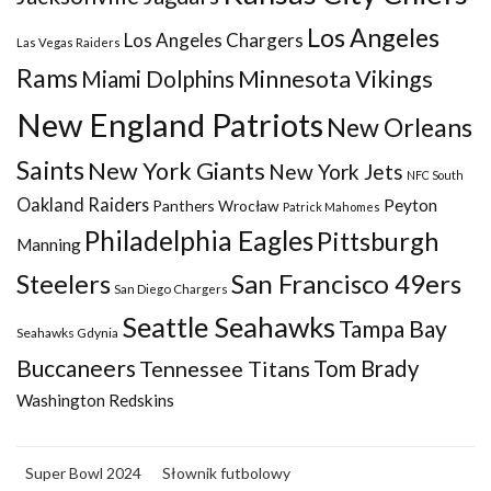
Los Angeles
Los Angeles Chargers
Las Vegas Raiders
Rams
Minnesota Vikings
Miami Dolphins
New England Patriots
New Orleans
Saints
New York Giants
New York Jets
NFC South
Oakland Raiders
Peyton
Panthers Wrocław
Patrick Mahomes
Philadelphia Eagles
Pittsburgh
Manning
San Francisco 49ers
Steelers
San Diego Chargers
Seattle Seahawks
Tampa Bay
Seahawks Gdynia
Buccaneers
Tennessee Titans
Tom Brady
Washington Redskins
Super Bowl 2024
Słownik futbolowy