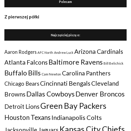
Polecam
Z pierwszej półki
Najczęściej piszę o:
Arizona Cardinals
Aaron Rodgers
AFC North
Andrew Luck
Baltimore Ravens
Atlanta Falcons
Bill Belichick
Buffalo Bills
Carolina Panthers
Cam Newton
Cincinnati Bengals
Cleveland
Chicago Bears
Dallas Cowboys
Denver Broncos
Browns
Green Bay Packers
Detroit Lions
Houston Texans
Indianapolis Colts
Kansas City Chiefs
Jacksonville Jaguars