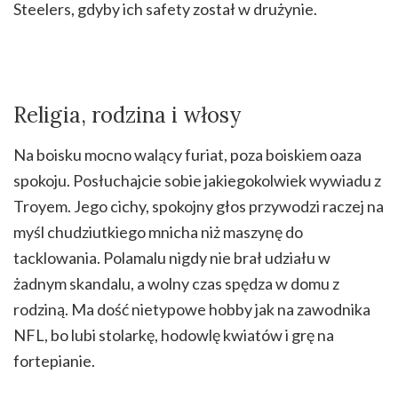
Steelers, gdyby ich safety został w drużynie.
Religia, rodzina i włosy
Na boisku mocno walący furiat, poza boiskiem oaza
spokoju. Posłuchajcie sobie jakiegokolwiek wywiadu z
Troyem. Jego cichy, spokojny głos przywodzi raczej na
myśl chudziutkiego mnicha niż maszynę do
tacklowania. Polamalu nigdy nie brał udziału w
żadnym skandalu, a wolny czas spędza w domu z
rodziną. Ma dość nietypowe hobby jak na zawodnika
NFL, bo lubi stolarkę, hodowlę kwiatów i grę na
fortepianie.