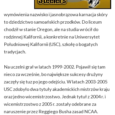
wymówienia nazwisko i jasnobrązowa karnacja skóry
to dziedzictwo samoańskich przodków. Do liceum
chodził w stanie Oregon, ale na studia wrócił do
rodzinnej Kalifornii, a konkretnie na Uniwersytet
Południowej Kalifornii (USC), szkołę o bogatych
tradycjach.
Na uczelni grał w latach 1999-2002. Pojawił się tam
nieco za wcześnie, bo największe sukcesy drużyny
zaczęły się tuz po jego odejściu. W latach 2003-2005
USC zdobyło dwa tytuły akademickich mistrzów kraju
oraz jedno wicemistrzostwo. Jednak tytuł z 2004 r. i
wicemistrzostwo z 2005 r. zostały odebrane za
naruszenie przez Reggiego Busha zasad NCAA.