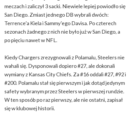
meczach i zaliczył 3 sacki. Niewiele lepiej powiodło się
San Diego. Zmiast jednego DB wybrali dwóch:
Terrence’a Kiela i Sammy’ego Davisa. Po czterech
sezonach żadnego z nich nie było już w San Diego, a
po pięciu nawet w NFL.
Kiedy Chargers zrezygnowali z Polamalu, Steelers nie
wahali się. Dysponowali dopiero #27, ale dokonali
wymiany z Kansas City Chiefs. Za #16 oddali #27, #92 i
#200. Polamalu stał się pierwszym i jak dotąd jedynym
safety wybranym przez Steelers w pierwszej rundzie.
W ten sposób po raz pierwszy, ale nie ostatni, zapisał
się w klubowej historii.