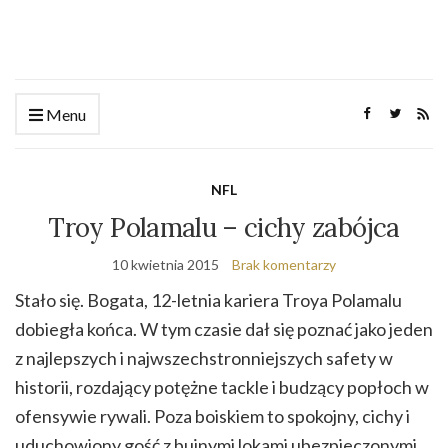
Menu
NFL
Troy Polamalu – cichy zabójca
10 kwietnia 2015
Brak komentarzy
Stało się. Bogata, 12-letnia kariera Troya Polamalu
dobiegła końca. W tym czasie dał się poznać jako jeden
z najlepszych i najwszechstronniejszych safety w
historii, rozdający potężne tackle i budzący popłoch w
ofensywie rywali. Poza boiskiem to spokojny, cichy i
uduchowiony gość z bujnymi lokami ubezpieczonymi