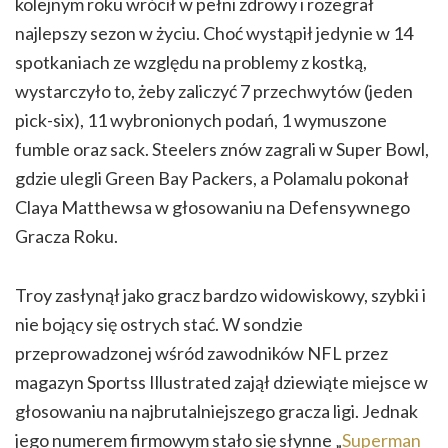
kolejnym roku wrócił w pełni zdrowy i rozegrał
najlepszy sezon w życiu. Choć wystąpił jedynie w 14
spotkaniach ze względu na problemy z kostką,
wystarczyło to, żeby zaliczyć 7 przechwytów (jeden
pick-six), 11 wybronionych podań, 1 wymuszone
fumble oraz sack. Steelers znów zagrali w Super Bowl,
gdzie ulegli Green Bay Packers, a Polamalu pokonał
Claya Matthewsa w głosowaniu na Defensywnego
Gracza Roku.
Troy zasłynął jako gracz bardzo widowiskowy, szybki i
nie bojący się ostrych stać. W sondzie
przeprowadzonej wśród zawodników NFL przez
magazyn Sportss Illustrated zajął dziewiąte miejsce w
głosowaniu na najbrutalniejszego gracza ligi. Jednak
jego numerem firmowym stało się słynne „
Superman