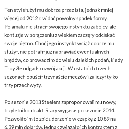
Ten styl służył mu dobrze przez lata, jednak mniej
więcej od 2012 r. widać powolny spadek formy.
Polamalu nie stracił swojego instynktu zabójcy, ale
kontuzje w połączeniu z wiekiem zaczęły odciskać
swoje piętno. Choć jego instynkt wciąż dobrze mu
służył, nie potrafił już naprawiać ewentualnych
błędów, co prowadziło do wielu dalekich podań, kiedy
Troy źle odgadł rozwój akcji. W ostatnich trzech
sezonach opuścił trzynaście meczów i zaliczył tylko
trzy przechwyty.
Po sezonie 2013 Steelers zaproponowali mu nowy,
trzyletni kontrakt. Stary wygasał po sezonie 2014.
Pozwoliło im to zbić uderzenie w czapkę z 10,89 na
6,39 mln dolarów, jednak związało ich kontraktem z