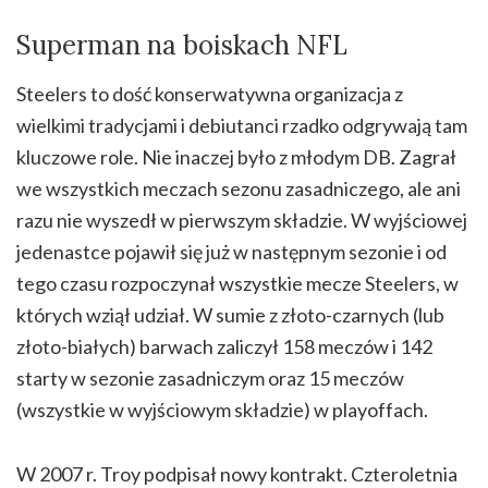
Superman na boiskach NFL
Steelers to dość konserwatywna organizacja z
wielkimi tradycjami i debiutanci rzadko odgrywają tam
kluczowe role. Nie inaczej było z młodym DB. Zagrał
we wszystkich meczach sezonu zasadniczego, ale ani
razu nie wyszedł w pierwszym składzie. W wyjściowej
jedenastce pojawił się już w następnym sezonie i od
tego czasu rozpoczynał wszystkie mecze Steelers, w
których wziął udział. W sumie z złoto-czarnych (lub
złoto-białych) barwach zaliczył 158 meczów i 142
starty w sezonie zasadniczym oraz 15 meczów
(wszystkie w wyjściowym składzie) w playoffach.
W 2007 r. Troy podpisał nowy kontrakt. Czteroletnia