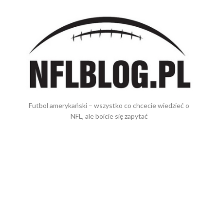
Futbol amerykański – wszystko co chcecie wiedzieć o
NFL, ale boicie się zapytać