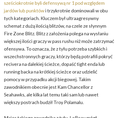
sześciokrotnie byli defensywą nr 1 pod względem
jardów lub punktów
i trzykrotnie dominowali w obu
tych kategoriach. Kluczem był ultraagresywny
schemat z dużą ilością blitzów, na czele ze słynnym
Fire Zone Blitz. Blitz z założenia polega na wysłaniu
większej ilości graczy w pass rushu niż może zatrzymać
ofensywa. To oznacza, że z tyłu potrzeba szybkich i
wszechstronnych graczy, którzy będą potrafili pokryć
recivera na dalekiej ścieżce, dopaść tight enda lub
running backa na krótkiej ścieżce oraz udzielić
pomocy w przypadku akcji biegowej. Takim
zawodnikiem obecnie jest Kam Chancellor z
Seahawks, ale kilka lat temu taki sam lub nawet
większy postrach budził Troy Polamalu.
Mając takiego zawodnika z tyłu, LeBeau mógł