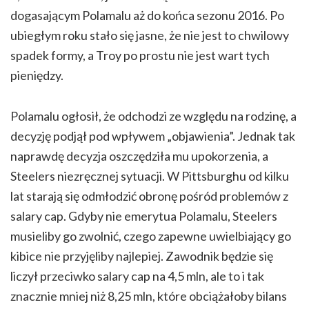
dogasającym Polamalu aż do końca sezonu 2016. Po
ubiegłym roku stało się jasne, że nie jest to chwilowy
spadek formy, a Troy po prostu nie jest wart tych
pieniędzy.
Polamalu ogłosił, że odchodzi ze względu na rodzinę, a
decyzję podjął pod wpływem „objawienia”. Jednak tak
naprawdę decyzja oszczędziła mu upokorzenia, a
Steelers niezręcznej sytuacji. W Pittsburghu od kilku
lat starają się odmłodzić obronę pośród problemów z
salary cap. Gdyby nie emerytua Polamalu, Steelers
musieliby go zwolnić, czego zapewne uwielbiający go
kibice nie przyjęliby najlepiej. Zawodnik będzie się
liczył przeciwko salary cap na 4,5 mln, ale to i tak
znacznie mniej niż 8,25 mln, które obciążałoby bilans