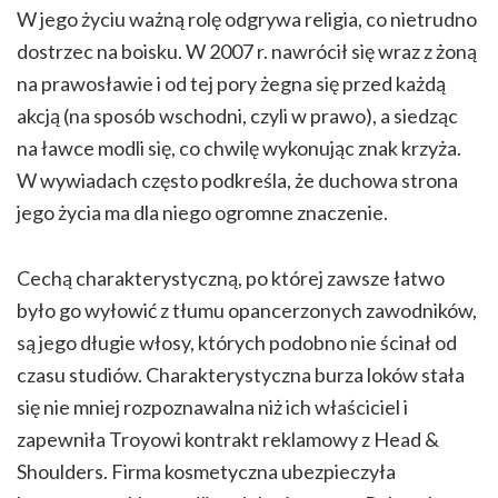
W jego życiu ważną rolę odgrywa religia, co nietrudno
dostrzec na boisku. W 2007 r. nawrócił się wraz z żoną
na prawosławie i od tej pory żegna się przed każdą
akcją (na sposób wschodni, czyli w prawo), a siedząc
na ławce modli się, co chwilę wykonując znak krzyża.
W wywiadach często podkreśla, że duchowa strona
jego życia ma dla niego ogromne znaczenie.
Cechą charakterystyczną, po której zawsze łatwo
było go wyłowić z tłumu opancerzonych zawodników,
są jego długie włosy, których podobno nie ścinał od
czasu studiów. Charakterystyczna burza loków stała
się nie mniej rozpoznawalna niż ich właściciel i
zapewniła Troyowi kontrakt reklamowy z Head &
Shoulders. Firma kosmetyczna ubezpieczyła