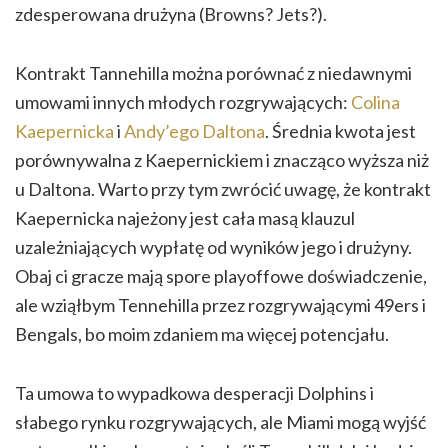
zdesperowana drużyna (Browns? Jets?).
Kontrakt Tannehilla można porównać z niedawnymi
umowami innych młodych rozgrywających:
Colina
Kaepernicka
i
Andy’ego Daltona
. Średnia kwota jest
porównywalna z Kaepernickiem i znacząco wyższa niż
u Daltona. Warto przy tym zwrócić uwagę, że kontrakt
Kaepernicka najeżony jest cała masą klauzul
uzależniających wypłatę od wyników jego i drużyny.
Obaj ci gracze mają spore playoffowe doświadczenie,
ale wziąłbym Tennehilla przez rozgrywającymi 49ers i
Bengals, bo moim zdaniem ma więcej potencjału.
Ta umowa to wypadkowa desperacji Dolphins i
słabego rynku rozgrywających, ale Miami mogą wyjść