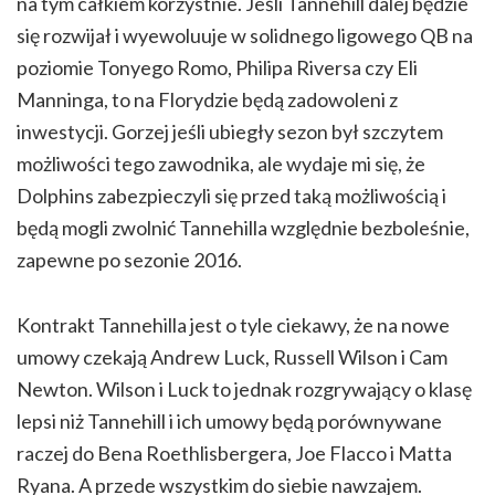
na tym całkiem korzystnie. Jeśli Tannehill dalej będzie
się rozwijał i wyewoluuje w solidnego ligowego QB na
poziomie Tonyego Romo, Philipa Riversa czy Eli
Manninga, to na Florydzie będą zadowoleni z
inwestycji. Gorzej jeśli ubiegły sezon był szczytem
możliwości tego zawodnika, ale wydaje mi się, że
Dolphins zabezpieczyli się przed taką możliwością i
będą mogli zwolnić Tannehilla względnie bezboleśnie,
zapewne po sezonie 2016.
Kontrakt Tannehilla jest o tyle ciekawy, że na nowe
umowy czekają Andrew Luck, Russell Wilson i Cam
Newton. Wilson i Luck to jednak rozgrywający o klasę
lepsi niż Tannehill i ich umowy będą porównywane
raczej do Bena Roethlisbergera, Joe Flacco i Matta
Ryana. A przede wszystkim do siebie nawzajem.