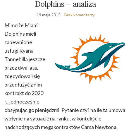
Dolphins – analiza
19 maja 2015
Brak komentarzy
Mimo że Miami
Dolphins mieli
zapewnione
usługi Ryana
Tannehilla jeszcze
przez dwa lata,
zdecydowali się
przedłużyć z nim
kontrakt do 2020
r., jednocześnie
obsypując go pieniędzmi. Pytanie czy i na ile ta umowa
wpłynie na sytuację na rynku, w kontekście
nadchodzących megakontraktów Cama Newtona,