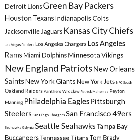
Green Bay Packers
Detroit Lions
Houston Texans
Indianapolis Colts
Kansas City Chiefs
Jacksonville Jaguars
Los Angeles
Los Angeles Chargers
Las Vegas Raiders
Rams
Minnesota Vikings
Miami Dolphins
New England Patriots
New Orleans
Saints
New York Giants
New York Jets
NFC South
Oakland Raiders
Peyton
Panthers Wrocław
Patrick Mahomes
Philadelphia Eagles
Pittsburgh
Manning
San Francisco 49ers
Steelers
San Diego Chargers
Seattle Seahawks
Tampa Bay
Seahawks Gdynia
Buccaneers
Tennessee Titans
Tom Brady