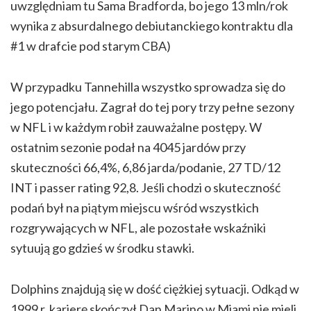
uwzględniam tu Sama Bradforda, bo jego 13 mln/rok
wynika z absurdalnego debiutanckiego kontraktu dla
#1 w drafcie pod starym CBA)
W przypadku Tannehilla wszystko sprowadza się do
jego potencjału. Zagrał do tej pory trzy pełne sezony
w NFL i w każdym robił zauważalne postępy. W
ostatnim sezonie podał na 4045 jardów przy
skuteczności 66,4%, 6,86 jarda/podanie, 27 TD/12
INT i passer rating 92,8. Jeśli chodzi o skuteczność
podań był na piątym miejscu wśród wszystkich
rozgrywających w NFL, ale pozostałe wskaźniki
sytuują go gdzieś w środku stawki.
Dolphins znajdują się w dość ciężkiej sytuacji. Odkąd w
1999 r. karierę skończył Dan Marino w Miami nie mieli