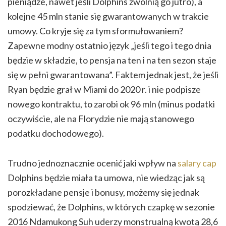
pieniądze, nawet jeśli Dolphins zwolnią go jutro), a
kolejne 45 mln stanie się gwarantowanych w trakcie
umowy. Co kryje się za tym sformułowaniem?
Zapewne modny ostatnio język „jeśli tego i tego dnia
będzie w składzie, to pensja na ten i na ten sezon staje
się w pełni gwarantowana”. Faktem jednak jest, że jeśli
Ryan będzie grał w Miami do 2020 r. i nie podpisze
nowego kontraktu, to zarobi ok 96 mln (minus podatki
oczywiście, ale na Florydzie nie mają stanowego
podatku dochodowego).
Trudno jednoznacznie ocenić jaki wpływ na
salary cap
Dolphins będzie miała ta umowa, nie wiedząc jak są
porozkładane pensje i bonusy, możemy się jednak
spodziewać, że Dolphins, w których czapkę w sezonie
2016 Ndamukong Suh uderzy monstrualną kwotą 28,6