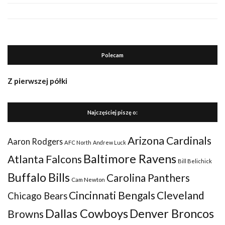
Polecam
Z pierwszej półki
Najczęściej piszę o:
Arizona Cardinals
Aaron Rodgers
AFC North
Andrew Luck
Baltimore Ravens
Atlanta Falcons
Bill Belichick
Buffalo Bills
Carolina Panthers
Cam Newton
Cincinnati Bengals
Cleveland
Chicago Bears
Dallas Cowboys
Denver Broncos
Browns