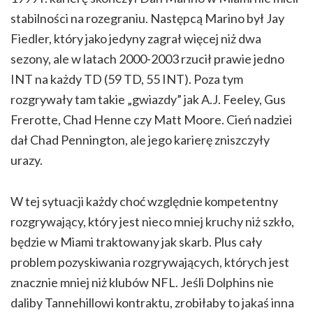
stabilności na rozegraniu. Następcą Marino był Jay
Fiedler, który jako jedyny zagrał więcej niż dwa
sezony, ale w latach 2000-2003 rzucił prawie jedno
INT na każdy TD (59 TD, 55 INT). Poza tym
rozgrywały tam takie „gwiazdy” jak A.J. Feeley, Gus
Frerotte, Chad Henne czy Matt Moore. Cień nadziei
dał Chad Pennington, ale jego karierę zniszczyły
urazy.
W tej sytuacji każdy choć względnie kompetentny
rozgrywający, który jest nieco mniej kruchy niż szkło,
będzie w Miami traktowany jak skarb. Plus cały
problem pozyskiwania rozgrywających, których jest
znacznie mniej niż klubów NFL. Jeśli Dolphins nie
daliby Tannehillowi kontraktu, zrobiłaby to jakaś inna