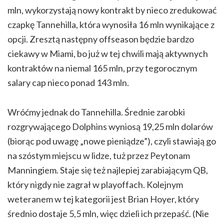
mln, wykorzystają nowy kontrakt by nieco zredukować
czapkę Tannehilla, która wynosiła 16 mln wynikające z
opcji. Zresztą następny offseason będzie bardzo
ciekawy w Miami, bo już w tej chwili mają aktywnych
kontraktów na niemal 165 mln, przy tegorocznym
salary cap nieco ponad 143 mln.
Wróćmy jednak do Tannehilla. Średnie zarobki
rozgrywającego Dolphins wyniosą 19,25 mln dolarów
(biorąc pod uwagę „nowe pieniądze”), czyli stawiają go
na szóstym miejscu w lidze, tuż przez Peytonam
Manningiem. Staje się też najlepiej zarabiającym QB,
który nigdy nie zagrał w playoffach. Kolejnym
weteranem w tej kategorii jest Brian Hoyer, który
średnio dostaje 5,5 mln, więc dzieli ich przepaść. (Nie