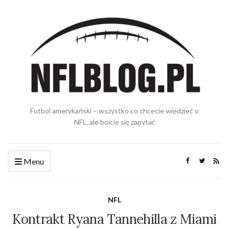
Futbol amerykański – wszystko co chcecie wiedzieć o
NFL, ale boicie się zapytać
Menu
NFL
Kontrakt Ryana Tannehilla z Miami