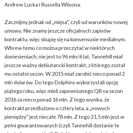
Andrew Lucka i Russella Wilsona.
Zacznijmy jednak od „mięsa”, czyli od warunków nowej
umowy. Nie znamy jeszcze oficjalnych zapisów
kontraktu, więc skupię się na konsensusie medialnym.
Wbrew temu co można przeczytać w niektórych
doniesieniach, nie jest to 96 mln/6 lat. Tannehill miał
jeszcze ważny debiutancki kontrakt, z którego został
mu ostatni sezon. W 2015 miał zarobić nieco ponad 2
mln dolarów. Do tego Dolphins wykorzystali opcję
piątego roku, więc mieli zapewnionego QB na sezon
2016 za nieco ponad 16 mln. Z tego wynika, że
kontrakt przedłużono o cztery lata, a „nowych
pieniędzy” jest niecałe 78 mln. Z tego 21,5 mln jest w
pełni gwarantowanych (czyli Tannehill dostanie te