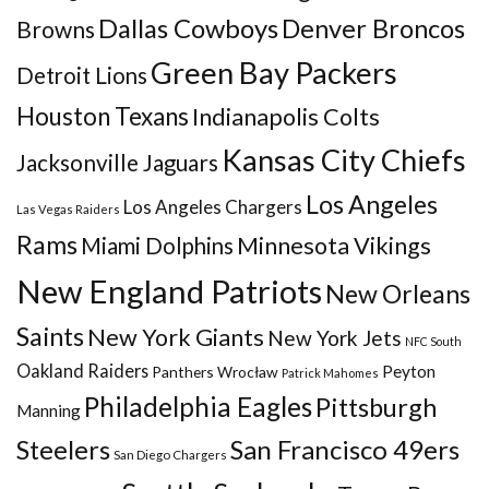
Dallas Cowboys
Denver Broncos
Browns
Green Bay Packers
Detroit Lions
Houston Texans
Indianapolis Colts
Kansas City Chiefs
Jacksonville Jaguars
Los Angeles
Los Angeles Chargers
Las Vegas Raiders
Rams
Minnesota Vikings
Miami Dolphins
New England Patriots
New Orleans
Saints
New York Giants
New York Jets
NFC South
Oakland Raiders
Peyton
Panthers Wrocław
Patrick Mahomes
Philadelphia Eagles
Pittsburgh
Manning
San Francisco 49ers
Steelers
San Diego Chargers