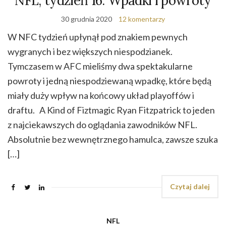
NFL, tydzień 16: Wpadki i powroty
30 grudnia 2020
12 komentarzy
W NFC tydzień upłynął pod znakiem pewnych
wygranych i bez większych niespodzianek.
Tymczasem w AFC mieliśmy dwa spektakularne
powroty i jedną niespodziewaną wpadkę, które będą
miały duży wpływ na końcowy układ playoffów i
draftu. A Kind of Fiztmagic Ryan Fitzpatrick to jeden
z najciekawszych do oglądania zawodników NFL.
Absolutnie bez wewnętrznego hamulca, zawsze szuka
[…]
Czytaj dalej
NFL