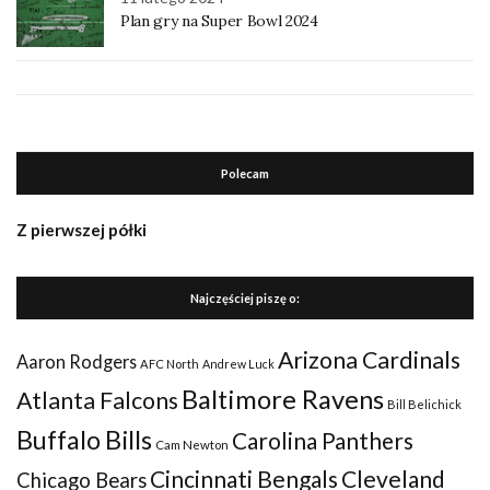
Plan gry na Super Bowl 2024
Polecam
Z pierwszej półki
Najczęściej piszę o:
Arizona Cardinals
Aaron Rodgers
AFC North
Andrew Luck
Baltimore Ravens
Atlanta Falcons
Bill Belichick
Buffalo Bills
Carolina Panthers
Cam Newton
Cincinnati Bengals
Cleveland
Chicago Bears