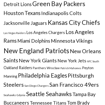
Green Bay Packers
Detroit Lions
Houston Texans
Indianapolis Colts
Kansas City Chiefs
Jacksonville Jaguars
Los Angeles
Los Angeles Chargers
Las Vegas Raiders
Rams
Minnesota Vikings
Miami Dolphins
New England Patriots
New Orleans
Saints
New York Giants
New York Jets
NFC South
Oakland Raiders
Peyton
Panthers Wrocław
Patrick Mahomes
Philadelphia Eagles
Pittsburgh
Manning
San Francisco 49ers
Steelers
San Diego Chargers
Seattle Seahawks
Tampa Bay
Seahawks Gdynia
Buccaneers
Tennessee Titans
Tom Brady