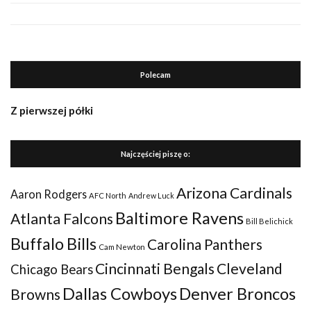
Polecam
Z pierwszej półki
Najczęściej piszę o:
Arizona Cardinals
Aaron Rodgers
AFC North
Andrew Luck
Baltimore Ravens
Atlanta Falcons
Bill Belichick
Buffalo Bills
Carolina Panthers
Cam Newton
Cincinnati Bengals
Cleveland
Chicago Bears
Dallas Cowboys
Denver Broncos
Browns