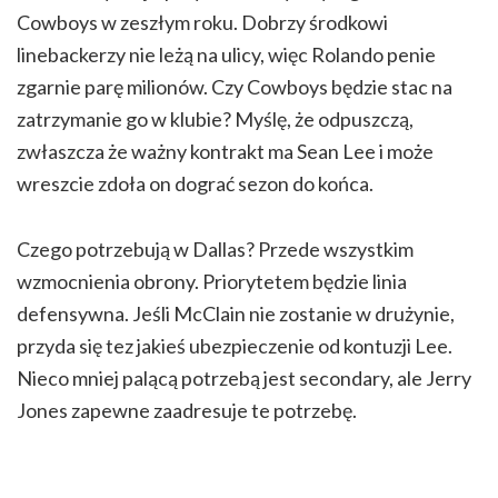
Cowboys w zeszłym roku. Dobrzy środkowi
linebackerzy nie leżą na ulicy, więc Rolando penie
zgarnie parę milionów. Czy Cowboys będzie stac na
zatrzymanie go w klubie? Myślę, że odpuszczą,
zwłaszcza że ważny kontrakt ma Sean Lee i może
wreszcie zdoła on dograć sezon do końca.
Czego potrzebują w Dallas? Przede wszystkim
wzmocnienia obrony. Priorytetem będzie linia
defensywna. Jeśli McClain nie zostanie w drużynie,
przyda się tez jakieś ubezpieczenie od kontuzji Lee.
Nieco mniej palącą potrzebą jest secondary, ale Jerry
Jones zapewne zaadresuje te potrzebę.