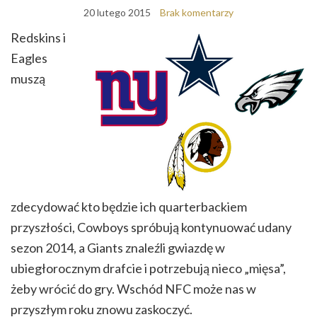
20 lutego 2015
Brak komentarzy
Redskins i
Eagles
muszą
zdecydować kto będzie ich quarterbackiem
przyszłości, Cowboys spróbują kontynuować udany
sezon 2014, a Giants znaleźli gwiazdę w
ubiegłorocznym drafcie i potrzebują nieco „mięsa”,
żeby wrócić do gry. Wschód NFC może nas w
przyszłym roku znowu zaskoczyć.