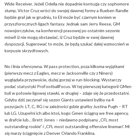
Wide Receiver. Jeżeli Odella nie dopadnie kontuzja czy sophomore
slump, Victor Cruz wróci do swojej dawnej formy a Rueben Randle
będzie grał jak w grudniu, to Eli może być czarnym koniem w
przyszłorocznych ligach fantasy. Jednak sam Jerry Reese, GM
nowojorczyków, na konferencji prasowej po ostatnim sezonie
mówił iż nie mogą obstawiać, iż Cruz będzie w swej dawnej
dyspozycji. Sugerować to może, że będą szukać dalej wzmocnień w
korpusie skrzydłowych.
No i linia ofensywna. W pass protection, poza kilkoma wyjątkami
(pierwszy mecz z Eagles, mecz w Jacksonville czy z Niners)
wyglądała przyzwoicie, dużej gorzej w run-blocking. Wystarczy
podać statystyki ProFootballFocus. W tej pierwszej kategorii GMen
byli w połowie ligowej stawki, w drugiej – zdaje się że przedostatni.
Gdyby dziś zaczynał się sezon Giants ustawieni byliby na 4
pozycjach: LT, C, RG i w zależności gdzie grałby Justina Pugh – RT
lub LG. Uzupełni ich albo ktoś, kogo Gmen ściągną we free agency,
w drafcie lub… Brett Jones – niedawno podpisany „CFL most
outstanding rookie” i „CFL most outstanding offensive lineman”. Mi
się marzy ściągnięcie z Denver Orlando Franklina.