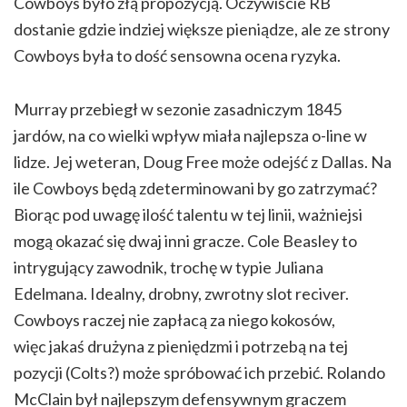
Cowboys było złą propozycją. Oczywiście RB
dostanie gdzie indziej większe pieniądze, ale ze strony
Cowboys była to dość sensowna ocena ryzyka.
Murray przebiegł w sezonie zasadniczym 1845
jardów, na co wielki wpływ miała najlepsza o-line w
lidze. Jej weteran, Doug Free może odejść z Dallas. Na
ile Cowboys będą zdeterminowani by go zatrzymać?
Biorąc pod uwagę ilość talentu w tej linii, ważniejsi
mogą okazać się dwaj inni gracze. Cole Beasley to
intrygujący zawodnik, trochę w typie Juliana
Edelmana. Idealny, drobny, zwrotny slot reciver.
Cowboys raczej nie zapłacą za niego kokosów,
więc jakaś drużyna z pieniędzmi i potrzebą na tej
pozycji (Colts?) może spróbować ich przebić. Rolando
McClain był najlepszym defensywnym graczem