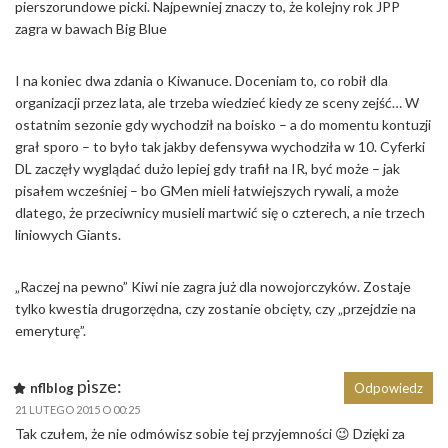
pierszorundowe picki. Najpewniej znaczy to, że kolejny rok JPP
zagra w bawach Big Blue
I na koniec dwa zdania o Kiwanuce. Doceniam to, co robił dla
organizacji przez lata, ale trzeba wiedzieć kiedy ze sceny zejść… W
ostatnim sezonie gdy wychodził na boisko – a do momentu kontuzji
grał sporo – to było tak jakby defensywa wychodziła w 10. Cyferki
DL zaczęły wyglądać dużo lepiej gdy trafił na IR, być może – jak
pisałem wcześniej – bo GMen mieli łatwiejszych rywali, a może
dlatego, że przeciwnicy musieli martwić się o czterech, a nie trzech
liniowych Giants.
„Raczej na pewno” Kiwi nie zagra już dla nowojorczyków. Zostaje
tylko kwestia drugorzędna, czy zostanie obcięty, czy „przejdzie na
emeryturę”.
pisze:
nflblog
Odpowiedz
21 LUTEGO 2015 O 00:25
Tak czułem, że nie odmówisz sobie tej przyjemności 😉 Dzięki za