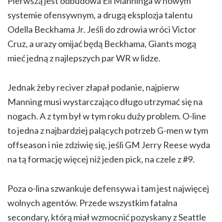
Pierwszą jest odbudowa Eli Manninga w nowym
systemie ofensywnym, a drugą eksplozja talentu
Odella Beckhama Jr. Jeśli do zdrowia wróci Victor
Cruz, a urazy omijać będą Beckhama, Giants mogą
mieć jedną z najlepszych par WR w lidze.
Jednak żeby reciver złapał podanie, najpierw
Manning musi wystarczająco długo utrzymać się na
nogach. A z tym był w tym roku duży problem. O-line
to jedna z najbardziej palących potrzeb G-men w tym
offseason i nie zdziwię się, jeśli GM Jerry Reese wyda
na tą formację więcej niż jeden pick, na czele z #9.
Poza o-lina szwankuje defensywa i tam jest najwięcej
wolnych agentów. Przede wszystkim fatalna
secondary, którą miał wzmocnić pozyskany z Seattle