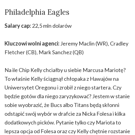
Philadelphia Eagles
Salary cap:
22,5 mln dolarów
Kluczowi wolni agenci:
Jeremy Maclin (WR), Cradley
Fletcher (CB), Mark Sanchez (QB)
Na ile Chip Kelly chciałby u siebie Marcusa Mariotę?
To właśnie Kelly ściągnął chłopaka z Hawajów na
Uniwersytet Oregonu i zrobił z niego startera. Czy
będzie gotów dla niego zaryzykować? Jestem w stanie
sobie wyobrazić, że Bucs albo Titans będą skłonni
odstąpić swój wybór w drafcie za Nicka Folesa i kilka
dodatkowych picków. Pytanie tylko czy Mariota to
lepsza opcja od Folesa oraz czy Kelly chętnie rozstanie