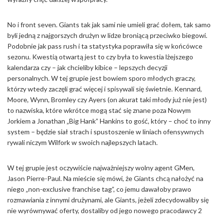
No i front seven. Giants tak jak sami nie umieli grać dołem, tak samo
byli jedną z najgorszych drużyn w lidze broniącą przeciwko biegowi.
Podobnie jak pass rush i ta statystyka poprawiła się w końcówce
sezonu. Kwestią otwartą jest to czy była to kwestia lżejszego
kalendarza czy – jak chcieliby kibice – lepszych decyzji
personalnych. W tej grupie jest bowiem sporo młodych graczy,
którzy wtedy zaczęli grać więcej i spisywali się świetnie. Kennard,
Moore, Wynn, Bromley czy Ayers (on akurat taki młody już nie jest)
to nazwiska, które wkrótce mogą stać się znane poza Nowym
Jorkiem a Jonathan „Big Hank” Hankins to gość, który – choć to inny
system – będzie siał strach i spustoszenie w liniach ofensywnych
rywali niczym Wilfork w swoich najlepszych latach.
W tej grupie jest oczywiście najważniejszy wolny agent GMen,
Jason Pierre-Paul. Na mieście się mówi, że Giants chcą nałożyć na
niego „non-exclusive franchise tag”, co jemu dawałoby prawo
rozmawiania z innymi drużynami, ale Giants, jeżeli zdecydowaliby się
nie wyrównywać oferty, dostaliby od jego nowego pracodawcy 2