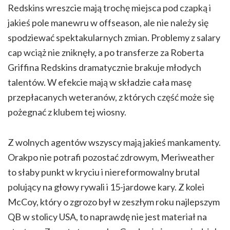
Redskins wreszcie mają trochę miejsca pod czapką i
jakieś pole manewru w offseason, ale nie należy się
spodziewać spektakularnych zmian. Problemy z salary
cap wciąż nie zniknęły, a po transferze za Roberta
Griffina Redskins dramatycznie brakuje młodych
talentów. W efekcie mają w składzie cała masę
przepłacanych weteranów, z których część może się
pożegnać z klubem tej wiosny.
Z wolnych agentów wszyscy mają jakieś mankamenty.
Orakpo nie potrafi pozostać zdrowym, Meriweather
to słaby punkt w kryciu i niereformowalny brutal
polujący na głowy rywali i 15-jardowe kary. Z kolei
McCoy, który o zgrozo był w zeszłym roku najlepszym
QB w stolicy USA, to naprawdę nie jest materiał na