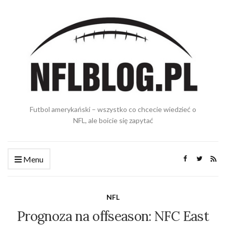
Futbol amerykański – wszystko co chcecie wiedzieć o
NFL, ale boicie się zapytać
Menu
NFL
Prognoza na offseason: NFC East