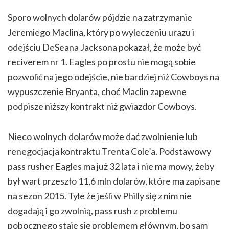
Sporo wolnych dolarów pójdzie na zatrzymanie
Jeremiego Maclina, który po wyleczeniu urazu i
odejściu DeSeana Jacksona pokazał, że może być
reciverem nr 1. Eagles po prostu nie mogą sobie
pozwolić na jego odejście, nie bardziej niż Cowboys na
wypuszczenie Bryanta, choć Maclin zapewne
podpisze niższy kontrakt niż gwiazdor Cowboys.
Nieco wolnych dolarów może dać zwolnienie lub
renegocjacja kontraktu Trenta Cole’a. Podstawowy
pass rusher Eagles ma już 32 lata i nie ma mowy, żeby
był wart przeszło 11,6 mln dolarów, które ma zapisane
na sezon 2015. Tyle że jeśli w Philly się z nim nie
dogadają i go zwolnią, pass rush z problemu
pobocznego staje się problemem głównym, bo sam