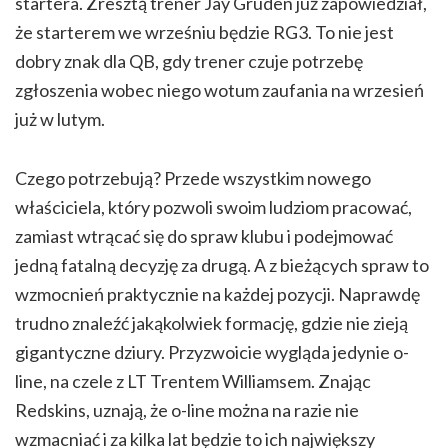
startera. Zresztą trener Jay Gruden już zapowiedział,
że starterem we wrześniu będzie RG3. To nie jest
dobry znak dla QB, gdy trener czuje potrzebę
zgłoszenia wobec niego wotum zaufania na wrzesień
już w lutym.
Czego potrzebują? Przede wszystkim nowego
właściciela, który pozwoli swoim ludziom pracować,
zamiast wtrącać się do spraw klubu i podejmować
jedną fatalną decyzję za drugą. A z bieżących spraw to
wzmocnień praktycznie na każdej pozycji. Naprawdę
trudno znaleźć jakąkolwiek formację, gdzie nie zieją
gigantyczne dziury. Przyzwoicie wygląda jedynie o-
line, na czele z LT Trentem Williamsem. Znając
Redskins, uznają, że o-line można na razie nie
wzmacniać i za kilka lat będzie to ich największy