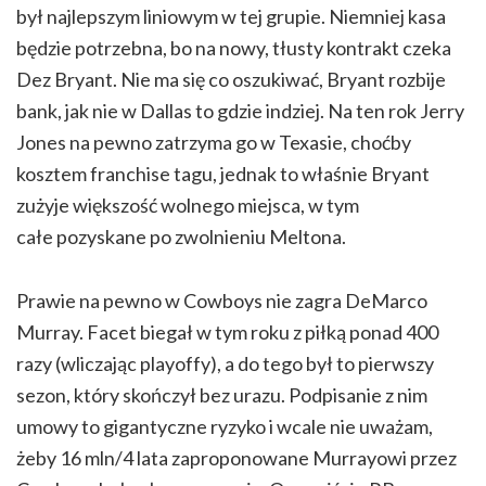
był najlepszym liniowym w tej grupie. Niemniej kasa
będzie potrzebna, bo na nowy, tłusty kontrakt czeka
Dez Bryant. Nie ma się co oszukiwać, Bryant rozbije
bank, jak nie w Dallas to gdzie indziej. Na ten rok Jerry
Jones na pewno zatrzyma go w Texasie, choćby
kosztem franchise tagu, jednak to właśnie Bryant
zużyje większość wolnego miejsca, w tym
całe pozyskane po zwolnieniu Meltona.
Prawie na pewno w Cowboys nie zagra DeMarco
Murray. Facet biegał w tym roku z piłką ponad 400
razy (wliczając playoffy), a do tego był to pierwszy
sezon, który skończył bez urazu. Podpisanie z nim
umowy to gigantyczne ryzyko i wcale nie uważam,
żeby 16 mln/4 lata zaproponowane Murrayowi przez