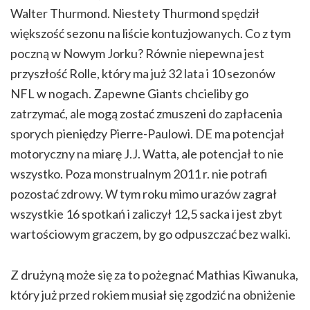
Walter Thurmond. Niestety Thurmond spędził
większość sezonu na liście kontuzjowanych. Co z tym
poczną w Nowym Jorku? Równie niepewna jest
przyszłość Rolle, który ma już 32 lata i 10 sezonów
NFL w nogach. Zapewne Giants chcieliby go
zatrzymać, ale mogą zostać zmuszeni do zapłacenia
sporych pieniędzy Pierre-Paulowi. DE ma potencjał
motoryczny na miarę J.J. Watta, ale potencjał to nie
wszystko. Poza monstrualnym 2011 r. nie potrafi
pozostać zdrowy. W tym roku mimo urazów zagrał
wszystkie 16 spotkań i zaliczył 12,5 sacka i jest zbyt
wartościowym graczem, by go odpuszczać bez walki.
Z drużyną może się za to pożegnać Mathias Kiwanuka,
który już przed rokiem musiał się zgodzić na obniżenie