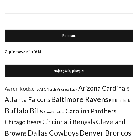
Polecam
Z pierwszej półki
Najczęściej piszę o:
Arizona Cardinals
Aaron Rodgers
AFC North
Andrew Luck
Baltimore Ravens
Atlanta Falcons
Bill Belichick
Buffalo Bills
Carolina Panthers
Cam Newton
Cincinnati Bengals
Cleveland
Chicago Bears
Dallas Cowboys
Denver Broncos
Browns