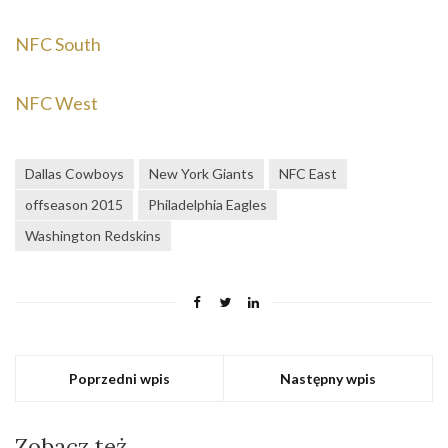
NFC South
NFC West
Dallas Cowboys
New York Giants
NFC East
offseason 2015
Philadelphia Eagles
Washington Redskins
Poprzedni wpis
Następny wpis
Zobacz też