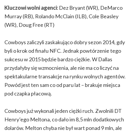
Kluczowi wolni agenci:
Dez Bryant (WR), DeMarco
Murray (RB), Rolando McClain (ILB), Cole Beasley
(WR), Doug Free (RT)
Cowboys zaliczyli zaskakująco dobry sezon 2014, gdy
byli o krok od finału NFC. Jednak powtórzenie tego
sukcesu w 2015 będzie bardzo ciężkie. W Dallas
przydałyby się wzmocnienia, ale nie ma co liczyć na
spektakularne transakcje na rynku wolnych agentów.
Powód jest ten sam co od paru lat – brakuje miejsca
pod czapka płacową.
Cowboys już wykonali jeden ciężki ruch. Zwolnili DT
Henry’ego Meltona, co dało im 8,5 mln dodatkowych
dolarów. Melton chyba nie był wart ponad 9 mln, ale