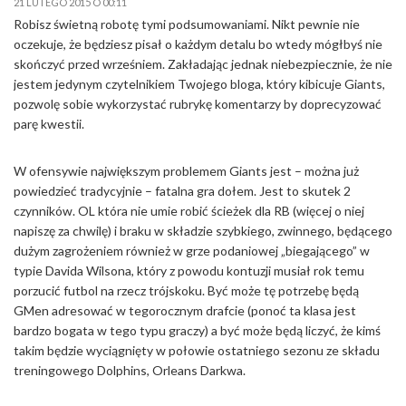
21 LUTEGO 2015 O 00:11
Robisz świetną robotę tymi podsumowaniami. Nikt pewnie nie
oczekuje, że będziesz pisał o każdym detalu bo wtedy mógłbyś nie
skończyć przed wrześniem. Zakładając jednak niebezpiecznie, że nie
jestem jedynym czytelnikiem Twojego bloga, który kibicuje Giants,
pozwolę sobie wykorzystać rubrykę komentarzy by doprecyzować
parę kwestii.
W ofensywie największym problemem Giants jest – można już
powiedzieć tradycyjnie – fatalna gra dołem. Jest to skutek 2
czynników. OL która nie umie robić ścieżek dla RB (więcej o niej
napiszę za chwilę) i braku w składzie szybkiego, zwinnego, będącego
dużym zagrożeniem również w grze podaniowej „biegającego” w
typie Davida Wilsona, który z powodu kontuzji musiał rok temu
porzucić futbol na rzecz trójskoku. Być może tę potrzebę będą
GMen adresować w tegorocznym drafcie (ponoć ta klasa jest
bardzo bogata w tego typu graczy) a być może będą liczyć, że kimś
takim będzie wyciągnięty w połowie ostatniego sezonu ze składu
treningowego Dolphins, Orleans Darkwa.