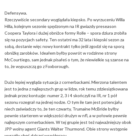
Defensywa.
Rzeczywiście secondary wyglądała kiepsko. Po wyrzuceniu Willa
Hilla, kolejnym sezonie spędzonym na IR gwiazdy preseason
Coopera Taylora i dużej obniżce formy Rolle – spora dziura zrobiła
się na pozycjach safety. Ten ostatni ma 32 lata i kiepski sezon za
sobą, dostanie więc nowy kontrakt tylko jeśli zgodzi się na sporą
obniżkę zarobków. Ideałem byłby powrót w rodzinne strony
McCourtiego, sam jednak pisałeś o tym, że niewielkie są szanse na
to, że wypuszczą go z Foxborough.
Dużo lepiej wygląda sytuacja z cornerbackami. Mierzona talentem
jest to jedna z najlepszych grup w lidze, rok temu zdziesiątkowana
jednak przez kontuzje: numer 2, 3 i 4 skończyli na IR, nr 1 pół
sezonu rozegrał na jednej nodze. O tym ile tam jest potencjału
niech zaświadczy to, że ten czwarty, Trumaine McBride byłby
pewnie starterem w większości drużyn w nfl, a w połowie pewnie
najlepszym cornerbackiem. W tej grupie jest też najważniejszy obok
JPP wolny agent Giants Walter Thurmond. Obie strony wstępnie
wyraziły chęć dalszej współpracy.